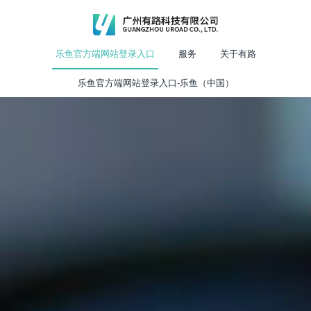
乐鱼官方端网站登录入口
乐鱼官方端网站登录入口
服务
关于有路
乐鱼官方端网站登录入口-乐鱼（中国）